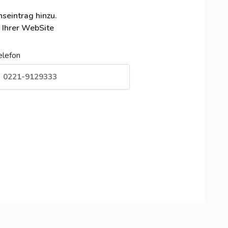
seintrag hinzu.
 Ihrer WebSite
elefon