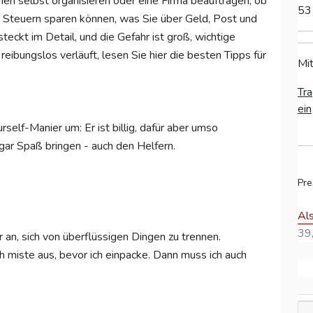
en selbst organisieren oder eine Firma beauftragen, ob
53
 Steuern sparen können, was Sie über Geld, Post und
eckt im Detail, und die Gefahr ist groß, wichtige
eibungslos verläuft, lesen Sie hier die besten Tipps für
Mit
Tra
ein
self-Manier um: Er ist billig, dafür aber umso
gar Spaß bringen - auch den Helfern.
Pre
Al
39,
 an, sich von überflüssigen Dingen zu trennen.
h miste aus, bevor ich einpacke. Dann muss ich auch