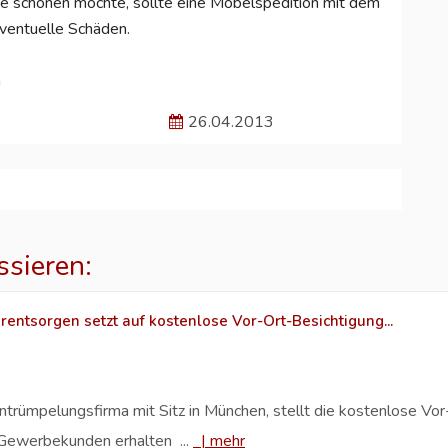
nde schonen möchte, sollte eine Möbelspedition mit dem
eventuelle Schäden.
n
26.04.2013
ssieren:
entsorgen setzt auf kostenlose Vor-Ort-Besichtigung...
rümpelungsfirma mit Sitz in München, stellt die kostenlose Vor
d Gewerbekunden erhalten ...
|
mehr