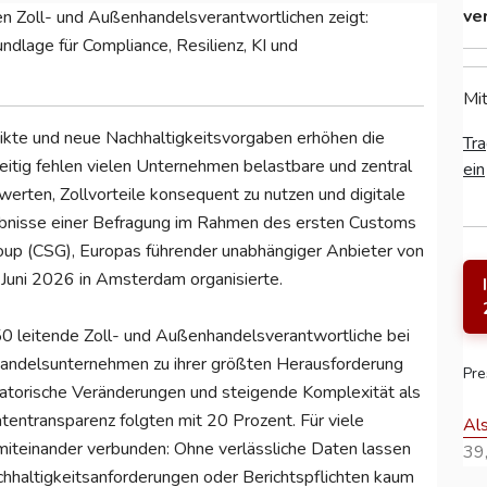
ve
n Zoll- und Außenhandelsverantwortlichen zeigt:
ndlage für Compliance, Resilienz, KI und
Mit
ikte und neue Nachhaltigkeitsvorgaben erhöhen die
Tra
zeitig fehlen vielen Unternehmen belastbare und zentral
ein
werten, Zollvorteile konsequent zu nutzen und digitale
ebnisse einer Befragung im Rahmen des ersten Customs
up (CSG), Europas führender unabhängiger Anbieter von
 Juni 2026 in Amsterdam organisierte.
0 leitende Zoll- und Außenhandelsverantwortliche bei
handelsunternehmen zu ihrer größten Herausforderung
Pre
atorische Veränderungen und steigende Komplexität als
entransparenz folgten mit 20 Prozent. Für viele
Al
iteinander verbunden: Ohne verlässliche Daten lassen
39,
chhaltigkeitsanforderungen oder Berichtspflichten kaum