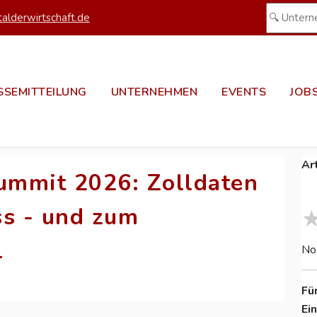
alderwirtschaft.de
SSEMITTEILUNG
UNTERNEHMEN
EVENTS
JOB
Ar
ummit 2026: Zolldaten
s - und zum
l
No
Fü
Ei