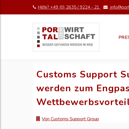
Hilfe? +49 (0) 2635 / 9224 - 21
info@port
PRE
Customs Support S
werden zum Engpas
Wettbewerbsvortei
Von Customs Support Group