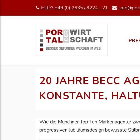
Hilfe? +49 (0) 2635 / 9224 - 21
info@port
PRE
20 JAHRE BECC A
KONSTANTE, HAL
Wie die Münchner Top Ten Markenagentur zwei 
progressiven Jubiläumsdesign bewusste Stilb