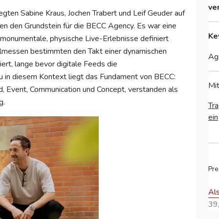
ve
egten Sabine Kraus, Jochen Trabert und Leif Geuder auf
en den Grundstein für die BECC Agency. Es war eine
Ke
 monumentale, physische Live-Erlebnisse definiert
bilmessen bestimmten den Takt einer dynamischen
Age
rt, lange bevor digitale Feeds die
 in diesem Kontext liegt das Fundament von BECC:
Mit
, Event, Communication und Concept, verstanden als
g.
Tra
ein
Pre
Al
39,