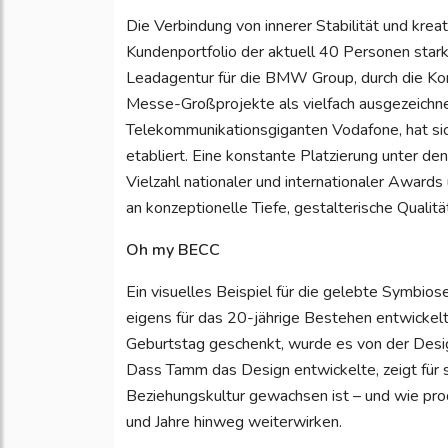
Die Verbindung von innerer Stabilität und kreat
Kundenportfolio der aktuell 40 Personen star
Leadagentur für die BMW Group, durch die Ko
Messe-Großprojekte als vielfach ausgezeichn
Telekommunikationsgiganten Vodafone, hat si
etabliert. Eine konstante Platzierung unter 
Vielzahl nationaler und internationaler Awar
an konzeptionelle Tiefe, gestalterische Qual
Oh my BECC
Ein visuelles Beispiel für die gelebte Symbiose
eigens für das 20-jährige Bestehen entwickel
Geburtstag geschenkt, wurde es von der Des
Dass Tamm das Design entwickelte, zeigt für s
Beziehungskultur gewachsen ist – und wie prod
und Jahre hinweg weiterwirken.