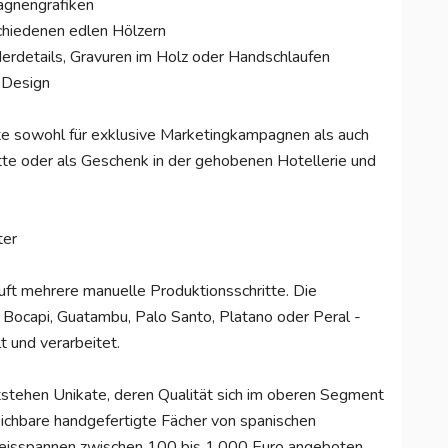
gnengrafiken
chiedenen edlen Hölzern
derdetails, Gravuren im Holz oder Handschlaufen
 Design
ukte sowohl für exklusive Marketingkampagnen als auch
tte oder als Geschenk in der gehobenen Hotellerie und
ter
äuft mehrere manuelle Produktionsschritte. Die
Bocapi, Guatambu, Palo Santo, Platano oder Peral -
 und verarbeitet.
ntstehen Unikate, deren Qualität sich im oberen Segment
ichbare handgefertigte Fächer von spanischen
Preisspannen zwischen 100 bis 1.000 Euro angeboten,