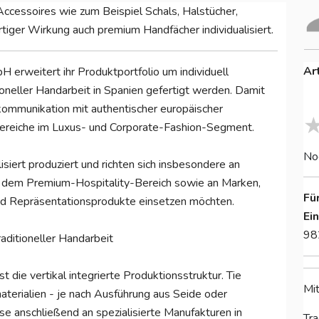
 Accessoires wie zum Beispiel Schals, Halstücher,
ortiger Wirkung auch premium Handfächer individualisiert.
Ar
H erweitert ihr Produktportfolio um individuell
itioneller Handarbeit in Spanien gefertigt werden. Damit
mmunikation mit authentischer europäischer
ereiche im Luxus- und Corporate-Fashion-Segment.
No
isiert produziert und richten sich insbesondere an
 dem Premium-Hospitality-Bereich sowie an Marken,
Fü
nd Repräsentationsprodukte einsetzen möchten.
Ei
98
aditioneller Handarbeit
t die vertikal integrierte Produktionsstruktur. Tie
Mit
aterialien - je nach Ausführung aus Seide oder
se anschließend an spezialisierte Manufakturen in
Tra