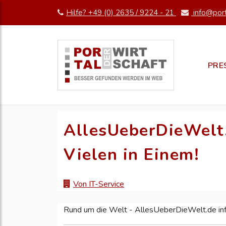
Hilfe? +49 (0) 2635 / 9224 - 21
info@port
PRE
AllesUeberDieWelt.d
Vielen in Einem!
Von IT-Service
Rund um die Welt - AllesUeberDieWelt.de infor