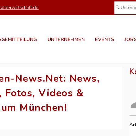
alderwirtschaft.de
SSEMITTEILUNG
UNTERNEHMEN
EVENTS
JOB
K
hen-News.Net: News,
, Fotos, Videos &
d um München!
Ar