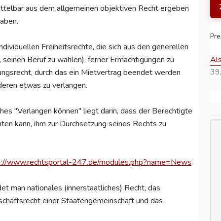
ittelbar aus dem allgemeinen objektiven Recht ergeben
haben.
Pre
ividuellen Freiheitsrechte, die sich aus den generellen
Al
, seinen Beruf zu wählen), ferner Ermächtigungen zu
39,
ungsrecht, durch das ein Mietvertrag beendet werden
deren etwas zu verlangen.
ches "Verlangen können" liegt darin, dass der Berechtigte
chten kann, ihm zur Durchsetzung seines Rechts zu
p://www.rechtsportal-247.de/modules.php?name=News
et man nationales (innerstaatliches) Recht, das
nschaftsrecht einer Staatengemeinschaft und das