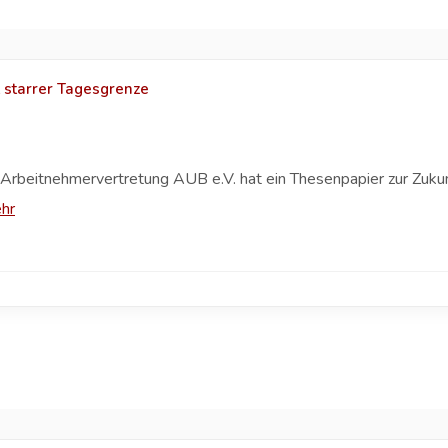
t starrer Tagesgrenze
rbeitnehmervertretung AUB e.V. hat ein Thesenpapier zur Zukunf
hr