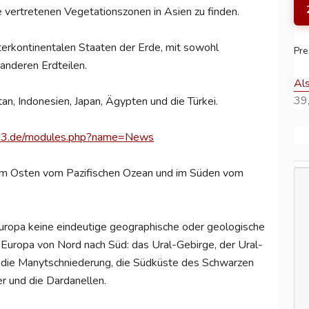
 vertretenen Vegetationszonen in Asien zu finden.
terkontinentalen Staaten der Erde, mit sowohl
Pre
 anderen Erdteilen.
Al
39,
n, Indonesien, Japan, Ägypten und die Türkei.
123.de/modules.php?name=News
 im Osten vom Pazifischen Ozean und im Süden vom
uropa keine eindeutige geographische oder geologische
u Europa von Nord nach Süd: das Ural-Gebirge, der Ural-
. die Manytschniederung, die Südküste des Schwarzen
 und die Dardanellen.