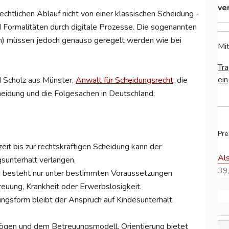
ve
echtlichen Ablauf nicht von einer klassischen Scheidung -
d Formalitäten durch digitale Prozesse. Die sogenannten
n) müssen jedoch genauso geregelt werden wie bei
Mit
Tra
ein
d Scholz aus Münster,
Anwalt für Scheidungsrecht
, die
heidung und die Folgesachen in Deutschland:
Pre
it bis zur rechtskräftigen Scheidung kann der
Al
sunterhalt verlangen.
39,
ng besteht nur unter bestimmten Voraussetzungen
reuung, Krankheit oder Erwerbslosigkeit.
ungsform bleibt der Anspruch auf Kindesunterhalt
mögen und dem Betreuungsmodell. Orientierung bietet