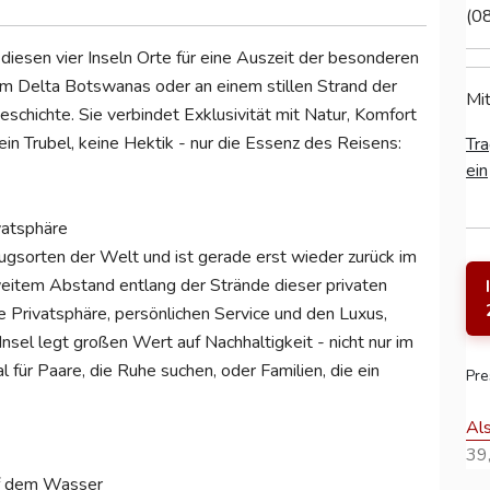
(0
diesen vier Inseln Orte für eine Auszeit der besonderen
im Delta Botswanas oder an einem stillen Strand der
Mit
Geschichte. Sie verbindet Exklusivität mit Natur, Komfort
ein Trubel, keine Hektik - nur die Essenz des Reisens:
Tra
ein
vatsphäre
ugsorten der Welt und ist gerade erst wieder zurück im
n weitem Abstand entlang der Strände dieser privaten
 Privatsphäre, persönlichen Service und den Luxus,
Insel legt großen Wert auf Nachhaltigkeit - nicht nur im
l für Paare, die Ruhe suchen, oder Familien, die ein
Pre
Al
39,
auf dem Wasser