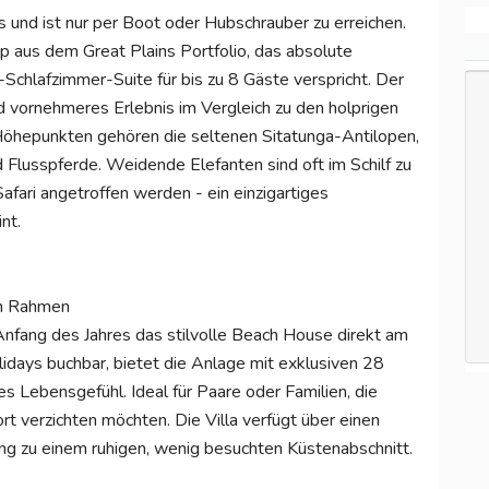
s und ist nur per Boot oder Hubschrauber zu erreichen.
mp aus dem Great Plains Portfolio, das absolute
Schlafzimmer-Suite für bis zu 8 Gäste verspricht. Der
und vornehmeres Erlebnis im Vergleich zu den holprigen
 Höhepunkten gehören die seltenen Sitatunga-Antilopen,
 Flusspferde. Weidende Elefanten sind oft im Schilf zu
fari angetroffen werden - ein einzigartiges
nt.
en Rahmen
Anfang des Jahres das stilvolle Beach House direkt am
idays buchbar, bietet die Anlage mit exklusiven 28
s Lebensgefühl. Ideal für Paare oder Familien, die
t verzichten möchten. Die Villa verfügt über einen
g zu einem ruhigen, wenig besuchten Küstenabschnitt.