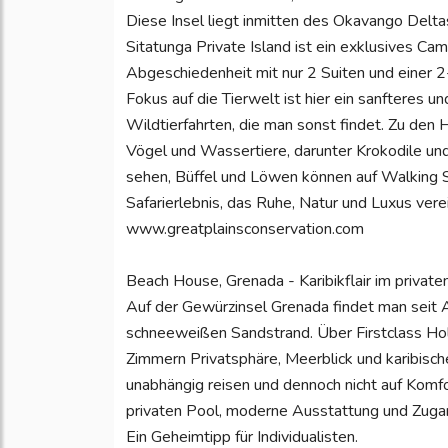
Diese Insel liegt inmitten des Okavango Delta
Sitatunga Private Island ist ein exklusives Ca
Abgeschiedenheit mit nur 2 Suiten und einer 2-
Fokus auf die Tierwelt ist hier ein sanfteres 
Wildtierfahrten, die man sonst findet. Zu den
Vögel und Wassertiere, darunter Krokodile und
sehen, Büffel und Löwen können auf Walking Sa
Safarierlebnis, das Ruhe, Natur und Luxus verei
www.greatplainsconservation.com
Beach House, Grenada - Karibikflair im privat
Auf der Gewürzinsel Grenada findet man seit 
schneeweißen Sandstrand. Über Firstclass Hol
Zimmern Privatsphäre, Meerblick und karibische
unabhängig reisen und dennoch nicht auf Komfor
privaten Pool, moderne Ausstattung und Zugan
Ein Geheimtipp für Individualisten.