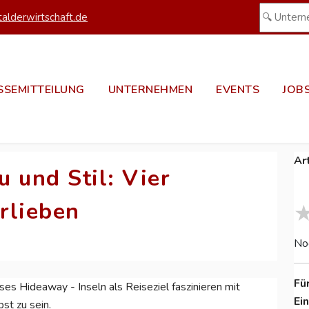
alderwirtschaft.de
SSEMITTEILUNG
UNTERNEHMEN
EVENTS
JOB
Ar
 und Stil: Vier
rlieben
No
Fü
ses Hideaway - Inseln als Reiseziel faszinieren mit
Ei
st zu sein.