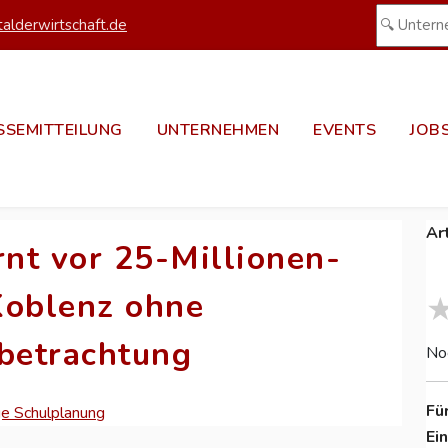
alderwirtschaft.de
SSEMITTEILUNG
UNTERNEHMEN
EVENTS
JOB
Ar
rnt vor 25-Millionen-
Koblenz ohne
sbetrachtung
No
Fü
ige Schulplanung
Ei