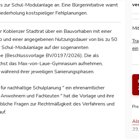
ve
s zur Schul-Modulanlage an. Eine Bürgerinitiative warnt
ederholung kostspieliger Fehlplanungen.
Mit
Koblenzer Stadtrat über ein Bauvorhaben mit einer
o und einer angegebenen Nutzungsdauer von bis zu 50
Tra
er Schul-Modulanlage auf der sogenannten
ein
ube (Beschlussvorlage BV/0197/2026). Die als
unächst das Max-von-Laue-Gymnasium aufnehmen,
während ihrer jeweiligen Sanierungsphasen.
für nachhaltige Schulplanung " ein ehrenamtlicher
Anwohnern und Fachleuten " hat die Vorlage und ihre
bliche Fragen zur Rechtmäßigkeit des Verfahrens und
Pre
uf.
Al
39,