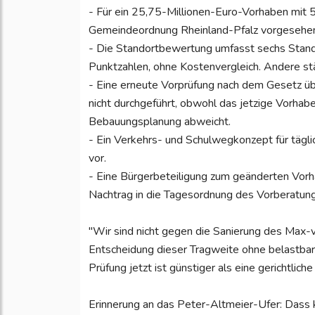
- Für ein 25,75-Millionen-Euro-Vorhaben mit 5
Gemeindeordnung Rheinland-Pfalz vorgesehene
- Die Standortbewertung umfasst sechs Stando
Punktzahlen, ohne Kostenvergleich. Andere stä
- Eine erneute Vorprüfung nach dem Gesetz ü
nicht durchgeführt, obwohl das jetzige Vorhab
Bebauungsplanung abweicht.
- Ein Verkehrs- und Schulwegkonzept für täglic
vor.
- Eine Bürgerbeteiligung zum geänderten Vorha
Nachtrag in die Tagesordnung des Vorberatu
"Wir sind nicht gegen die Sanierung des Max
Entscheidung dieser Tragweite ohne belastbar
Prüfung jetzt ist günstiger als eine gerichtliche 
Erinnerung an das Peter-Altmeier-Ufer: Dass 