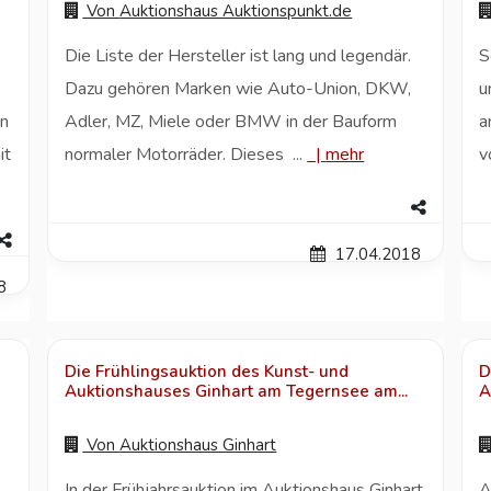
Von
Auktionshaus Auktionspunkt.de
Die Liste der Hersteller ist lang und legendär.
S
Dazu gehören Marken wie Auto-Union, DKW,
u
en
Adler, MZ, Miele oder BMW in der Bauform
a
it
normaler Motorräder. Dieses ...
|
mehr
v
17.04.2018
8
Die Frühlingsauktion des Kunst- und
D
Auktionshauses Ginhart am Tegernsee am...
A
Von
Auktionshaus Ginhart
In der Frühjahrsauktion im Auktionshaus Ginhart
A