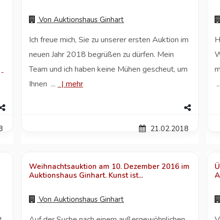
Von
Auktionshaus Ginhart
e
Ich freue mich, Sie zu unserer ersten Auktion im
H
neuen Jahr 2018 begrüßen zu dürfen. Mein
W
.
Team und ich haben keine Mühen gescheut, um
m
Ihnen ...
|
mehr
..
8
21.02.2018
Weihnachtsauktion am 10. Dezember 2016 im
Ü
Auktionshaus Ginhart. Kunst ist...
A
Von
Auktionshaus Ginhart
t
Auf der Suche nach einem außergewöhnlichen
V