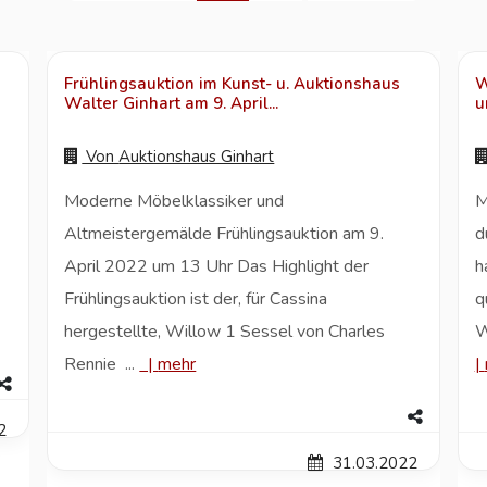
Frühlingsauktion im Kunst- u. Auktionshaus
W
Walter Ginhart am 9. April...
u
Von
Auktionshaus Ginhart
Moderne Möbelklassiker und
M
Altmeistergemälde Frühlingsauktion am 9.
d
April 2022 um 13 Uhr Das Highlight der
h
Frühlingsauktion ist der, für Cassina
q
hergestellte, Willow 1 Sessel von Charles
W
Rennie ...
|
mehr
|
2
31.03.2022