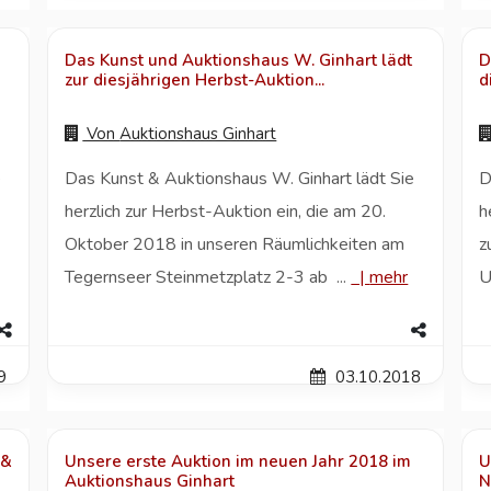
Das Kunst und Auktionshaus W. Ginhart lädt
D
zur diesjährigen Herbst-Auktion...
d
Von
Auktionshaus Ginhart
e
Das Kunst & Auktionshaus W. Ginhart lädt Sie
D
herzlich zur Herbst-Auktion ein, die am 20.
h
Oktober 2018 in unseren Räumlichkeiten am
z
Tegernseer Steinmetzplatz 2-3 ab ...
|
mehr
U
9
03.10.2018
 &
Unsere erste Auktion im neuen Jahr 2018 im
U
Auktionshaus Ginhart
N