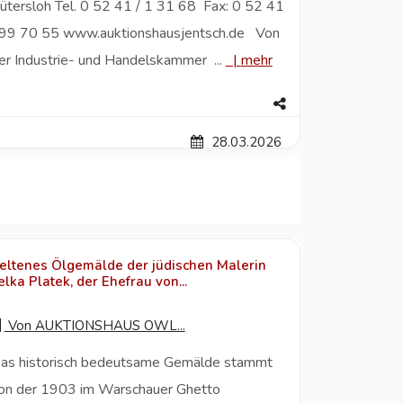
ütersloh Tel. 0 52 41 / 1 31 68 Fax: 0 52 41
 99 70 55 www.auktionshausjentsch.de Von
er Industrie- und Handelskammer ...
|
mehr
28.03.2026
eltenes Ölgemälde der jüdischen Malerin
elka Platek, der Ehefrau von...
Von
AUKTIONSHAUS OWL...
as historisch bedeutsame Gemälde stammt
on der 1903 im Warschauer Ghetto