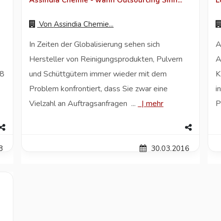
Assindia Chemie - wann Outsourcing Sinn...
L
Von
Assindia Chemie...
In Zeiten der Globalisierung sehen sich
A
Hersteller von Reinigungsprodukten, Pulvern
A
18
und Schüttgütern immer wieder mit dem
K
Problem konfrontiert, dass Sie zwar eine
i
Vielzahl an Auftragsanfragen ...
|
mehr
P
8
30.03.2016