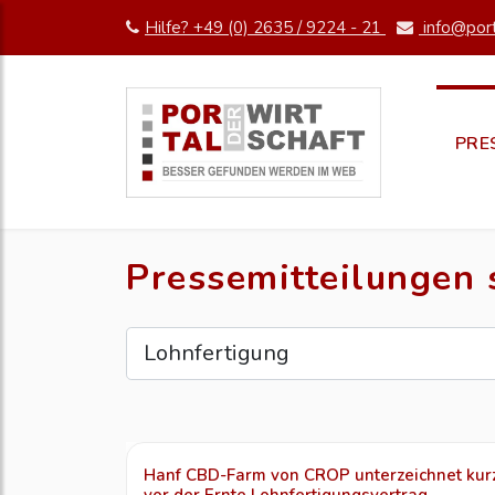
Hilfe? +49 (0) 2635 / 9224 - 21
info@port
PRE
Pressemitteilungen
Hanf CBD-Farm von CROP unterzeichnet kur