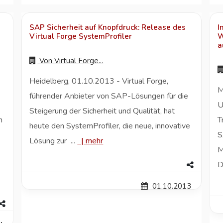
SAP Sicherheit auf Knopfdruck: Release des
I
Virtual Forge SystemProfiler
W
a
Von
Virtual Forge...
Heidelberg, 01.10.2013 - Virtual Forge,
M
führender Anbieter von SAP-Lösungen für die
U
Steigerung der Sicherheit und Qualität, hat
n
T
heute den SystemProfiler, die neue, innovative
S
Lösung zur ...
|
mehr
M
D
01.10.2013