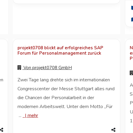
projekt0708 blickt auf erfolgreiches SAP
N
Forum für Personalmanagement zurück
e
P
Von
projekt0708 GmbH
en
Zwei Tage lang drehte sich im internationalen
A
Congresscenter der Messe Stuttgart alles rund
S
die Chancen der Personalarbeit in der
P
modernen Arbeitswelt. Unter dem Motto „Für
U
...
|
mehr
1