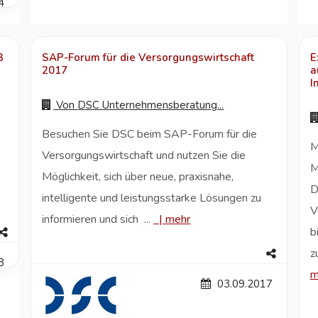
4
3
SAP-Forum für die Versorgungswirtschaft
E
2017
a
I
Von
DSC Unternehmensberatung...
Besuchen Sie DSC beim SAP-Forum für die
M
Versorgungswirtschaft und nutzen Sie die
M
Möglichkeit, sich über neue, praxisnahe,
D
intelligente und leistungsstarke Lösungen zu
V
informieren und sich ...
|
mehr
b
z
8
m
03.09.2017