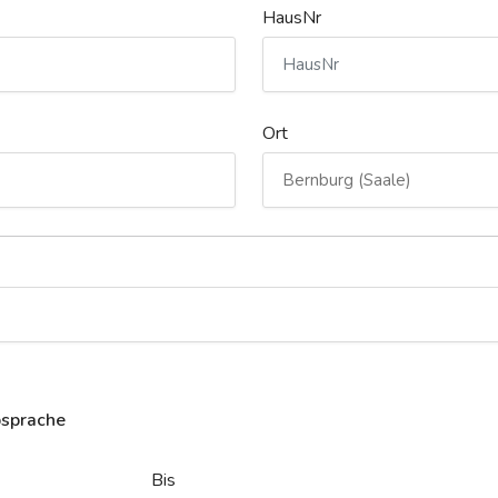
HausNr
Ort
bsprache
Bis