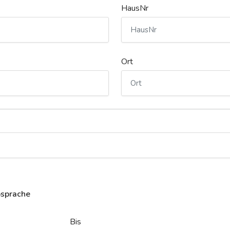
HausNr
Ort
bsprache
Bis