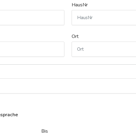
HausNr
Ort
bsprache
Bis