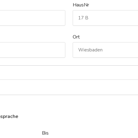
HausNr
Ort
bsprache
Bis