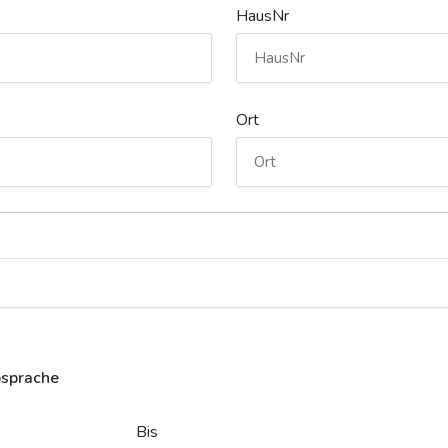
HausNr
Ort
bsprache
Bis