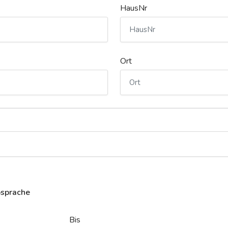
HausNr
Ort
bsprache
Bis