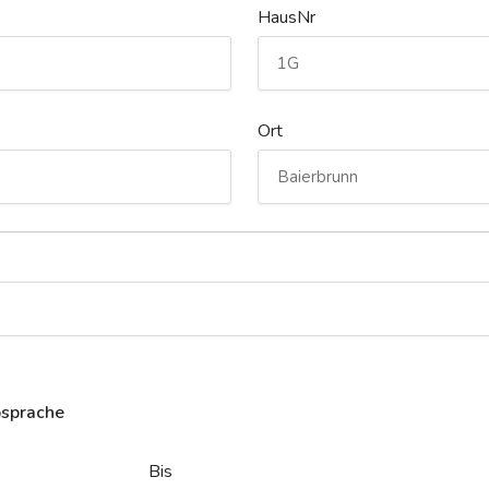
HausNr
Ort
bsprache
Bis