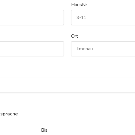
HausNr
Ort
bsprache
Bis