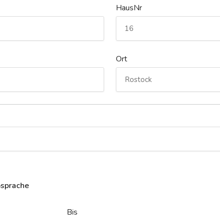
HausNr
Ort
bsprache
Bis