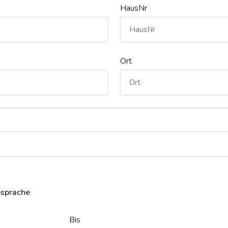
HausNr
Ort
bsprache
Bis