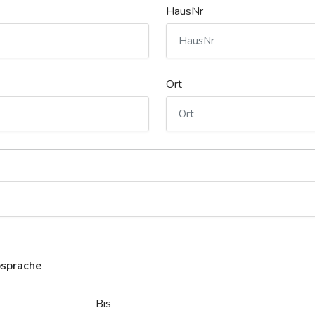
HausNr
Ort
bsprache
Bis