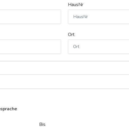
HausNr
Ort
bsprache
Bis