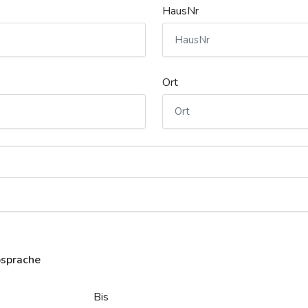
HausNr
Ort
bsprache
Bis