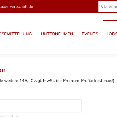
alderwirtschaft.de
SSEMITTEILUNG
UNTERNEHMEN
EVENTS
JOB
en
ede weitere 149,- € zzgl. MwSt. (für Premium-Profile kostenlos!)
c
schließen.