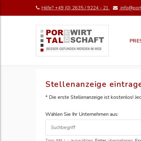
Hilfe? +49 (0) 2635 / 9224 - 21
info@port
PRE
Stellenanzeige eintrag
* Die erste Stellenanzeige ist kostenlos! J
Wählen Sie Ihr Unternehmen aus:
Tipp: Mit
↑ ↓
auswählen,
Enter
übernehmen,
Es