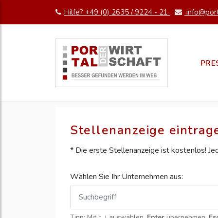
Hilfe? +49 (0) 2635 / 9224 - 21
info@port
PRE
Stellenanzeige eintrag
* Die erste Stellenanzeige ist kostenlos! J
Wählen Sie Ihr Unternehmen aus:
Tipp: Mit
↑ ↓
auswählen,
Enter
übernehmen,
Es