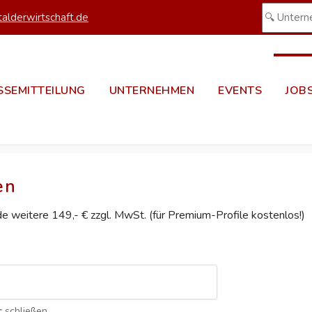
alderwirtschaft.de
SSEMITTEILUNG
UNTERNEHMEN
EVENTS
JOB
en
ede weitere 149,- € zzgl. MwSt. (für Premium-Profile kostenlos!)
c
schließen.