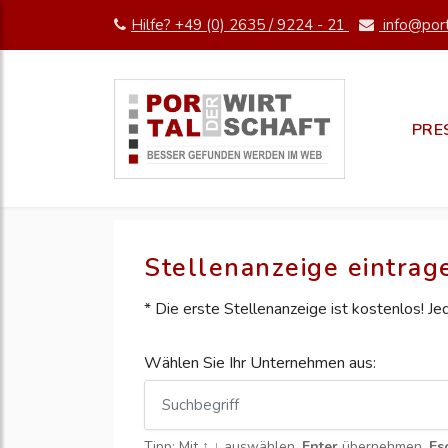
Hilfe? +49 (0) 2635 / 9224 - 21
info@port
PRE
Stellenanzeige eintrag
* Die erste Stellenanzeige ist kostenlos! J
Wählen Sie Ihr Unternehmen aus:
Tipp: Mit
↑ ↓
auswählen,
Enter
übernehmen,
Es