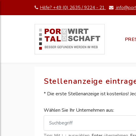
Hilfe? +49 (0) 2635 / 9224 - 21
info@port
PRE
Stellenanzeige eintrag
* Die erste Stellenanzeige ist kostenlos! J
Wählen Sie Ihr Unternehmen aus:
Tipp: Mit
↑ ↓
auswählen,
Enter
übernehmen,
Es