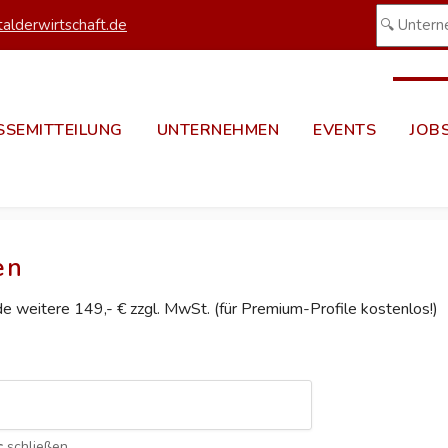
alderwirtschaft.de
SSEMITTEILUNG
UNTERNEHMEN
EVENTS
JOB
en
ede weitere 149,- € zzgl. MwSt. (für Premium-Profile kostenlos!)
c
schließen.