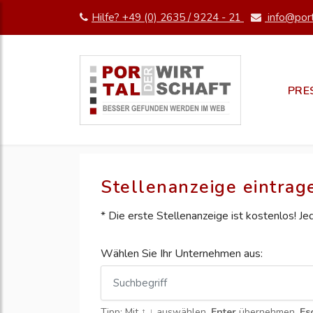
Hilfe? +49 (0) 2635 / 9224 - 21
info@port
PRE
Stellenanzeige eintrag
* Die erste Stellenanzeige ist kostenlos! J
Wählen Sie Ihr Unternehmen aus:
Tipp: Mit
↑ ↓
auswählen,
Enter
übernehmen,
Es