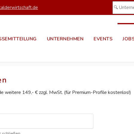
alderwirtschaft.de
SSEMITTEILUNG
UNTERNEHMEN
EVENTS
JOB
en
ede weitere 149,- € zzgl. MwSt. (für Premium-Profile kostenlos!)
c
schließen.