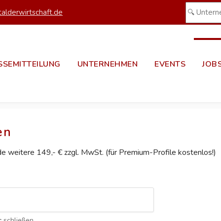
alderwirtschaft.de
SSEMITTEILUNG
UNTERNEHMEN
EVENTS
JOB
en
ede weitere 149,- € zzgl. MwSt. (für Premium-Profile kostenlos!)
c
schließen.