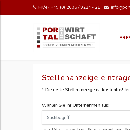
Hilfe? +49 (0) 2635 / 9224 - 21
info@port
PRE
Stellenanzeige eintrag
* Die erste Stellenanzeige ist kostenlos! J
Wählen Sie Ihr Unternehmen aus:
Tipp: Mit
↑ ↓
auswählen,
Enter
übernehmen,
Es