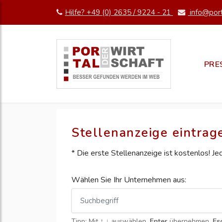
Hilfe? +49 (0) 2635 / 9224 - 21
info@port
PRE
Stellenanzeige eintrag
* Die erste Stellenanzeige ist kostenlos! J
Wählen Sie Ihr Unternehmen aus:
Tipp: Mit
↑ ↓
auswählen,
Enter
übernehmen,
Es