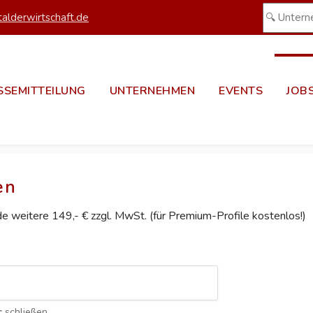
alderwirtschaft.de
SSEMITTEILUNG
UNTERNEHMEN
EVENTS
JOB
en
ede weitere 149,- € zzgl. MwSt. (für Premium-Profile kostenlos!)
c
schließen.