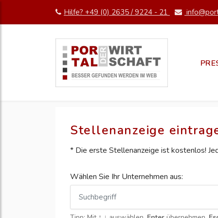
Hilfe? +49 (0) 2635 / 9224 - 21
info@port
PRE
Stellenanzeige eintrag
* Die erste Stellenanzeige ist kostenlos! J
Wählen Sie Ihr Unternehmen aus:
Tipp: Mit
↑ ↓
auswählen,
Enter
übernehmen,
Es