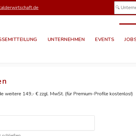
alderwirtschaft.de
SSEMITTEILUNG
UNTERNEHMEN
EVENTS
JOB
en
ede weitere 149,- € zzgl. MwSt. (für Premium-Profile kostenlos!)
c
schließen.