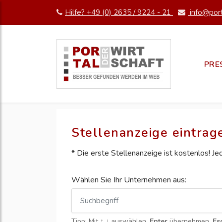
Hilfe? +49 (0) 2635 / 9224 - 21
info@port
PRE
Stellenanzeige eintrag
* Die erste Stellenanzeige ist kostenlos! J
Wählen Sie Ihr Unternehmen aus:
Tipp: Mit
↑ ↓
auswählen,
Enter
übernehmen,
Es