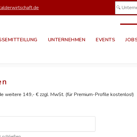
alderwirtschaft.de
SSEMITTEILUNG
UNTERNEHMEN
EVENTS
JOB
en
ede weitere 149,- € zzgl. MwSt. (für Premium-Profile kostenlos!)
c
schließen.