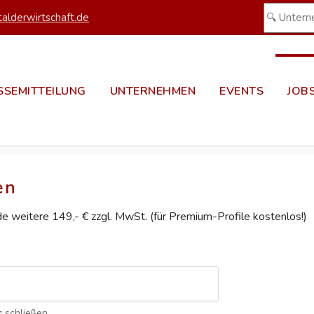
alderwirtschaft.de
SSEMITTEILUNG
UNTERNEHMEN
EVENTS
JOB
en
ede weitere 149,- € zzgl. MwSt. (für Premium-Profile kostenlos!)
c
schließen.