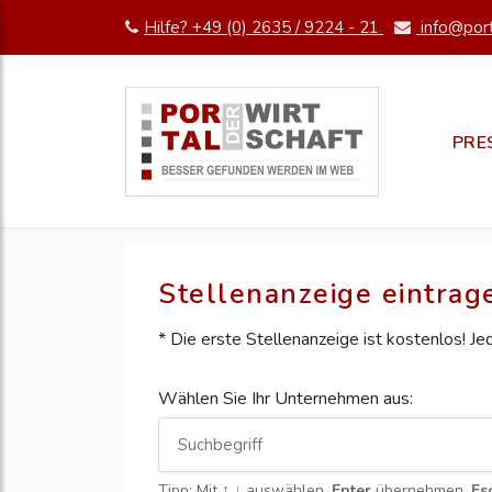
Hilfe? +49 (0) 2635 / 9224 - 21
info@port
PRE
Stellenanzeige eintrag
* Die erste Stellenanzeige ist kostenlos! J
Wählen Sie Ihr Unternehmen aus:
Tipp: Mit
↑ ↓
auswählen,
Enter
übernehmen,
Es