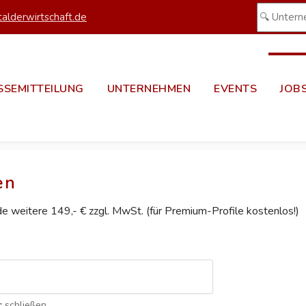
alderwirtschaft.de
SSEMITTEILUNG
UNTERNEHMEN
EVENTS
JOB
en
ede weitere 149,- € zzgl. MwSt. (für Premium-Profile kostenlos!)
c
schließen.