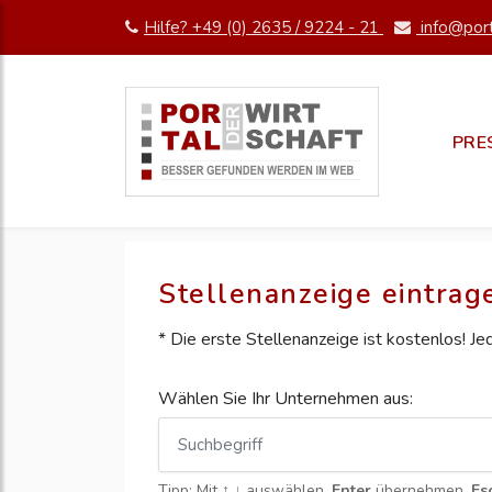
Hilfe? +49 (0) 2635 / 9224 - 21
info@port
PRE
Stellenanzeige eintrag
* Die erste Stellenanzeige ist kostenlos! J
Wählen Sie Ihr Unternehmen aus:
Tipp: Mit
↑ ↓
auswählen,
Enter
übernehmen,
Es