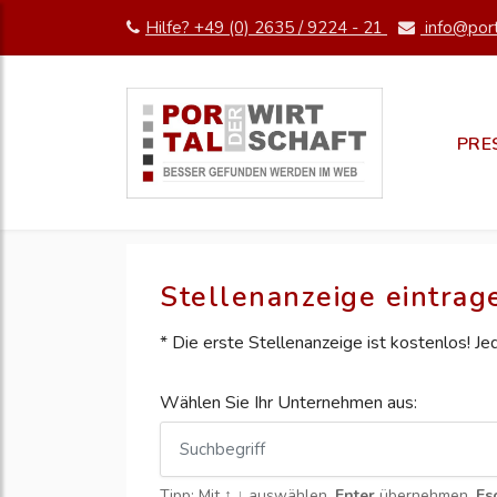
Hilfe? +49 (0) 2635 / 9224 - 21
info@port
PRE
Stellenanzeige eintrag
* Die erste Stellenanzeige ist kostenlos! J
Wählen Sie Ihr Unternehmen aus:
Tipp: Mit
↑ ↓
auswählen,
Enter
übernehmen,
Es