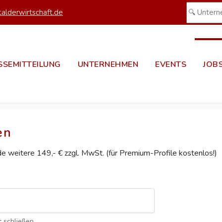
alderwirtschaft.de
SSEMITTEILUNG
UNTERNEHMEN
EVENTS
JOB
en
ede weitere 149,- € zzgl. MwSt. (für Premium-Profile kostenlos!)
c
schließen.