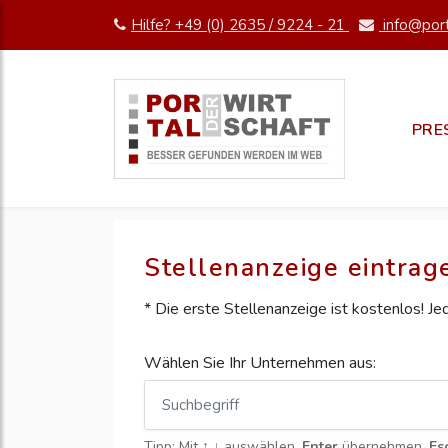
Hilfe? +49 (0) 2635 / 9224 - 21
info@port
PRE
Stellenanzeige eintrag
* Die erste Stellenanzeige ist kostenlos! J
Wählen Sie Ihr Unternehmen aus:
Tipp: Mit
↑ ↓
auswählen,
Enter
übernehmen,
Es