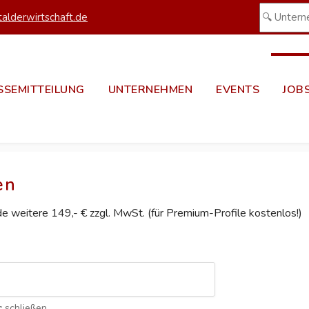
alderwirtschaft.de
SSEMITTEILUNG
UNTERNEHMEN
EVENTS
JOB
en
ede weitere 149,- € zzgl. MwSt. (für Premium-Profile kostenlos!)
c
schließen.