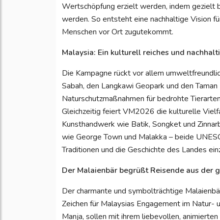
Wertschöpfung erzielt werden, indem gezielt
werden. So entsteht eine nachhaltige Vision f
Menschen vor Ort zugutekommt.
Malaysia: Ein kulturell reiches und nachhalt
Die Kampagne rückt vor allem umweltfreundli
Sabah, den Langkawi Geopark und den Taman 
Naturschutzmaßnahmen für bedrohte Tierarten 
Gleichzeitig feiert VM2026 die kulturelle Vielf
Kunsthandwerk wie Batik, Songket und Zinnarb
wie George Town und Malakka – beide UNESCO-
Traditionen und die Geschichte des Landes ein
Der Malaienbär begrüßt Reisende aus der 
Der charmante und symbolträchtige Malaienbär
Zeichen für Malaysias Engagement im Natur- 
Manja, sollen mit ihrem liebevollen, animiert