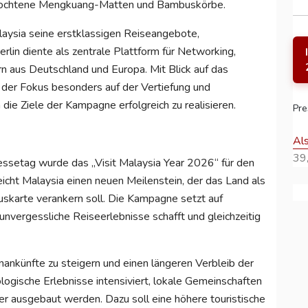
geflochtene Mengkuang-Matten und Bambuskörbe.
aysia seine erstklassigen Reiseangebote,
rlin diente als zentrale Plattform für Networking,
n aus Deutschland und Europa. Mit Blick auf das
 der Fokus besonders auf der Vertiefung und
die Ziele der Kampagne erfolgreich zu realisieren.
Pre
Al
39,
setag wurde das „Visit Malaysia Year 2026“ für den
icht Malaysia einen neuen Meilenstein, der das Land als
uskarte verankern soll. Die Kampagne setzt auf
unvergessliche Reiseerlebnisse schafft und gleichzeitig
enankünfte zu steigern und einen längeren Verbleib der
logische Erlebnisse intensiviert, lokale Gemeinschaften
iter ausgebaut werden. Dazu soll eine höhere touristische