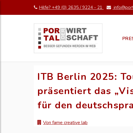
Hilfe? +49 (0) 2635 / 9224 - 21
info@port
PRE
ITB Berlin 2025: T
präsentiert das „Vi
für den deutschspr
Von fame creative lab