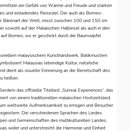
ermitteln ein Gefühl von Wärme und Freude und stärken
es und einladendes Reiseziel. Der auch als Borneo-
te Bärenart der Welt, misst zwischen 100 und 150 cm
er sowohl auf der Malaiischen Halbinsel als auch in den
auf Borneo, wo er geschickt durch die Baumwipfel
itionellem malaysischem Kunsthandwerk, Batikmustern
ymbolisiert Malaysias lebendige Kultur, natürliche
nd dient als visuelle Erinnerung an die Bereitschaft des
u heißen.
rdem das offizielle Titellied „Surreal Experiences“, das
riert von einem traditionellen malaiischen Hochzeitslied,
e, um weltweite Aufmerksamkeit zu erregen und Besucher
u begeistern. Die verschiedenen Sprachen des Liedes
uppen und Gemeinschaften des multikulturellen Landes.
sias wider und unterstreicht die Harmonie und Einheit