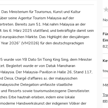
.
Das Ministerium für Tourismus, Kunst und Kultur
über seine Agentur Tourism Malaysia auf der
No
vertreten. Bereits zum 51. Mal nahm Malaysia an der
. bis 6. März 2025 stattfand, und bekräftigte damit sein
Fü
 europäischen Märkte. Das Highlight der diesjährigen
Ei
ia Year 2026“ (VM2026) für den deutschsprachigen
82
25 wurde von YB Dato Sri Tiong King Sing, dem Minister
Ke
eitet. Begleitet wurde er von Datuk Manoharan
tou
alaysia. Der Malaysia-Pavillon in Halle 26, Stand 117,
esa, Chargé d’affaires a.i. der malaysischen
 malaysische Delegation umfasste staatliche
Mit
 und Resorts sowie tourismusbezogene Dienstleister.
Tra
ches Erbe hautnah erleben, indem eine lokale
ein
d moderne Handwerkskunst der indigenen Völker der