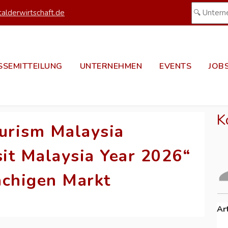
alderwirtschaft.de
SSEMITTEILUNG
UNTERNEHMEN
EVENTS
JOB
K
ourism Malaysia
sit Malaysia Year 2026“
achigen Markt
Ar