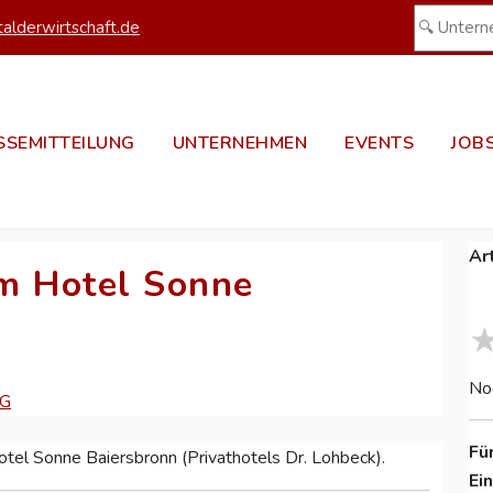
alderwirtschaft.de
SSEMITTEILUNG
UNTERNEHMEN
EVENTS
JOB
Ar
m Hotel Sonne
No
KG
Fü
otel Sonne Baiersbronn (Privathotels Dr. Lohbeck).
Ei