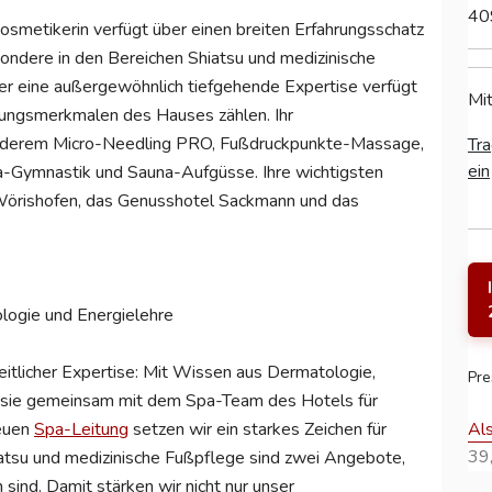
40
smetikerin verfügt über einen breiten Erfahrungsschatz
ondere in den Bereichen Shiatsu und medizinische
ber eine außergewöhnlich tiefgehende Expertise verfügt
Mit
llungsmerkmalen des Hauses zählen. Ihr
nderem Micro-Needling PRO, Fußdruckpunkte-Massage,
Tra
ein
Gymnastik und Sauna-Aufgüsse. Ihre wichtigsten
Wörishofen, das Genusshotel Sackmann und das
logie und Energielehre
eitlicher Expertise: Mit Wissen aus Dermatologie,
Pre
t sie gemeinsam mit dem Spa-Team des Hotels für
Al
neuen
Spa-Leitung
setzen wir ein starkes Zeichen für
39,
iatsu und medizinische Fußpflege sind zwei Angebote,
 sind. Damit stärken wir nicht nur unser