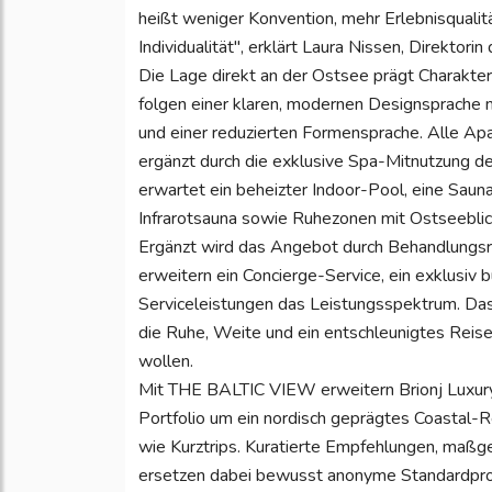
heißt weniger Konvention, mehr Erlebnisqualit
Individualität", erklärt Laura Nissen, Direktorin
Die Lage direkt an der Ostsee prägt Charakter
folgen einer klaren, modernen Designsprache 
und einer reduzierten Formensprache. Alle Ap
ergänzt durch die exklusive Spa-Mitnutzung
erwartet ein beheizter Indoor-Pool, eine Sauna
Infrarotsauna sowie Ruhezonen mit Ostseebli
Ergänzt wird das Angebot durch Behandlungsrä
erweitern ein Concierge-Service, ein exklusiv b
Serviceleistungen das Leistungsspektrum. Das 
die Ruhe, Weite und ein entschleunigtes Reise
wollen.
Mit THE BALTIC VIEW erweitern Brionj Luxury
Portfolio um ein nordisch geprägtes Coastal-R
wie Kurztrips. Kuratierte Empfehlungen, maßg
ersetzen dabei bewusst anonyme Standardproze