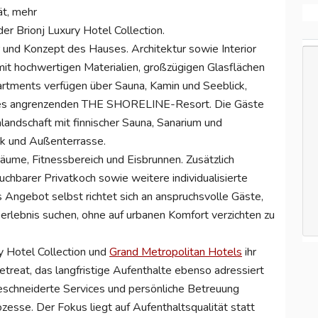
ät, mehr
 der Brionj Luxury Hotel Collection.
 und Konzept des Hauses. Architektur sowie Interior
mit hochwertigen Materialien, großzügigen Glasflächen
artments verfügen über Sauna, Kamin und Seeblick,
 des angrenzenden THE SHORELINE-Resort. Die Gäste
landschaft mit finnischer Sauna, Sanarium und
ck und Außenterrasse.
ume, Fitnessbereich und Eisbrunnen. Zusätzlich
uchbarer Privatkoch sowie weitere individualisierte
Angebot selbst richtet sich an anspruchsvolle Gäste,
erlebnis suchen, ohne auf urbanen Komfort verzichten zu
 Hotel Collection und
Grand Metropolitan Hotels
ihr
etreat, das langfristige Aufenthalte ebenso adressiert
eschneiderte Services und persönliche Betreuung
sse. Der Fokus liegt auf Aufenthaltsqualität statt