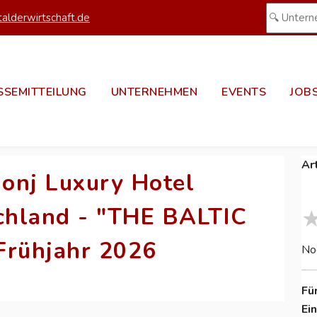
alderwirtschaft.de
SSEMITTEILUNG
UNTERNEHMEN
EVENTS
JOB
Ar
ionj Luxury Hotel
schland - "THE BALTIC
Frühjahr 2026
No
Fü
Ei