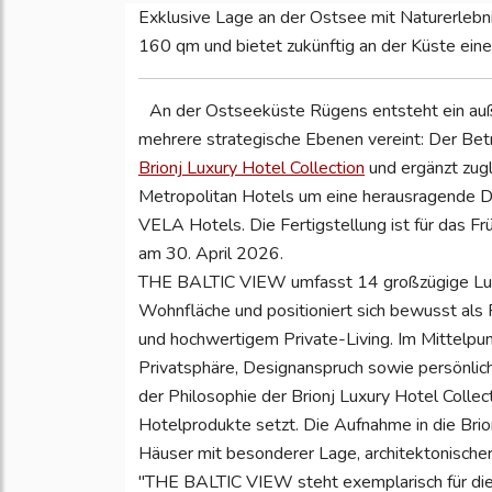
Exklusive Lage an der Ostsee mit Naturerleb
160 qm und bietet zukünftig an der Küste eine
An der Ostseeküste Rügens entsteht ein auß
mehrere strategische Ebenen vereint: Der Betr
Brionj Luxury Hotel Collection
und ergänzt zugl
Metropolitan Hotels um eine herausragende Des
VELA Hotels. Die Fertigstellung ist für das Fr
am 30. April 2026.
THE BALTIC VIEW umfasst 14 großzügige Lux
Wohnfläche und positioniert sich bewusst als
und hochwertigem Private-Living. Im Mittelpunk
Privatsphäre, Designanspruch sowie persönlic
der Philosophie der Brionj Luxury Hotel Collect
Hotelprodukte setzt. Die Aufnahme in die Brion
Häuser mit besonderer Lage, architektonischer
"THE BALTIC VIEW steht exemplarisch für die