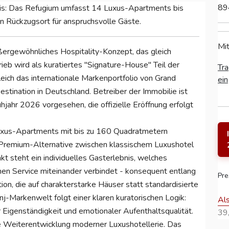
89
nis: Das Refugium umfasst 14 Luxus-Apartments bis
n Rückzugsort für anspruchsvolle Gäste.
Mit
ergewöhnliches Hospitality-Konzept, das gleich
ieb wird als kuratiertes "Signature-House" Teil der
Tra
eich das internationale Markenportfolio von Grand
ein
tination in Deutschland. Betreiber der Immobilie ist
ühjahr 2026 vorgesehen, die offizielle Eröffnung erfolgt
us-Apartments mit bis zu 160 Quadratmetern
 Premium-Alternative zwischen klassischem Luxushotel
t steht ein individuelles Gasterlebnis, welches
hen Service miteinander verbindet - konsequent entlang
Pre
ion, die auf charakterstarke Häuser statt standardisierte
j-Markenwelt folgt einer klaren kuratorischen Logik:
Al
 Eigenständigkeit und emotionaler Aufenthaltsqualität.
39,
 Weiterentwicklung moderner Luxushotellerie. Das