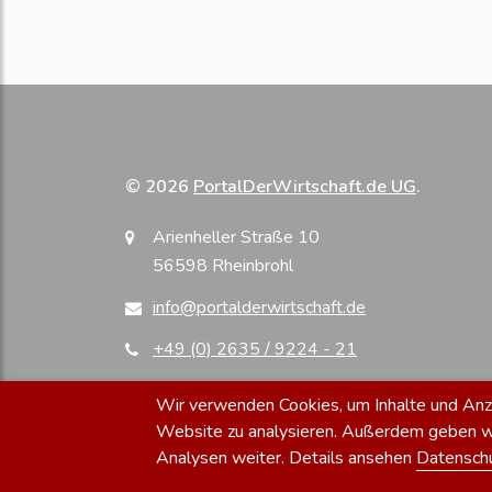
© 2026
PortalDerWirtschaft.de UG
.
Arienheller Straße 10
56598 Rheinbrohl
info@portalderwirtschaft.de
+49 (0) 2635 / 9224 - 21
Wir verwenden Cookies, um Inhalte und Anzei
Website zu analysieren. Außerdem geben wir
Analysen weiter. Details ansehen
Datensch