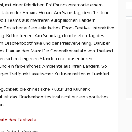
, mit einer feierlichen Eröffnungszeremonie einem
ntation der Provinz Hunan. Am Samstag, dem 13. Juni,
wölf Teams aus mehreren europäischen Ländern
 Besucher auf ein asiatisches Food-Festival, interaktive
g-Kultur freuen. Am Sonntag, dem letzten Tag des
dem Drachenbootfinale und der Preisverleihung. Darüber
hes Flair an den Main: Die Generalkonsulate von Thailand,
en sich mit eigenen Ständen und präsentieren
e und ein farbenfrohes Ambiente aus ihren Ländern. So
en Treffpunkt asiatischer Kulturen mitten in Frankfurt.
lichkeit, die chinesische Kultur und Kulinarik
ist das Drachenbootfestival nicht nur ein sportliches
en.
ite des Festivals
.