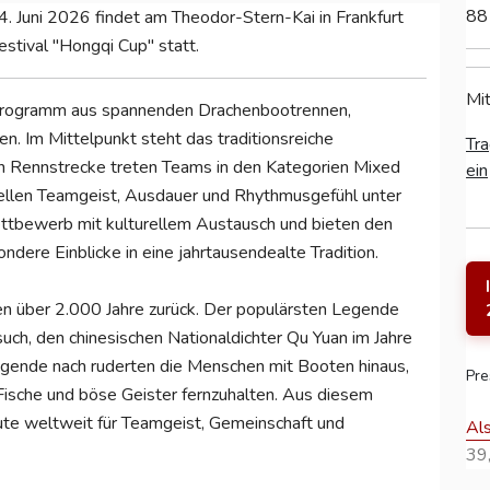
88
4. Juni 2026 findet am Theodor-Stern-Kai in Frankfurt
estival "Hongqi Cup" statt.
Mit
Programm aus spannenden Drachenbootrennen,
gen. Im Mittelpunkt steht das traditionsreiche
Tra
 Rennstrecke treten Teams in den Kategorien Mixed
ein
ellen Teamgeist, Ausdauer und Rhythmusgefühl unter
ttbewerb mit kulturellem Austausch und bieten den
ere Einblicke in eine jahrtausendealte Tradition.
n über 2.000 Jahre zurück. Der populärsten Legende
uch, den chinesischen Nationaldichter Qu Yuan im Jahre
Legende nach ruderten die Menschen mit Booten hinaus,
Pre
Fische und böse Geister fernzuhalten. Aus diesem
ute weltweit für Teamgeist, Gemeinschaft und
Al
39,