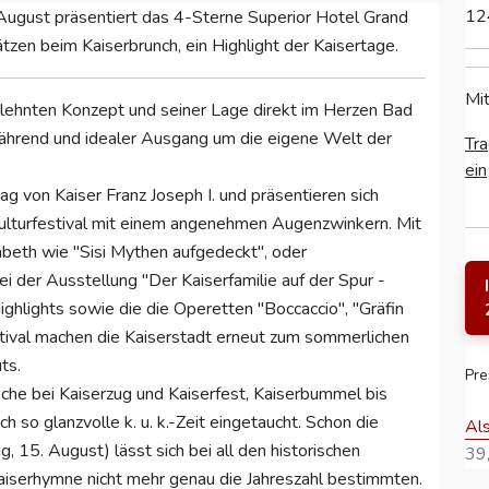
12
 August präsentiert das 4-Sterne Superior Hotel Grand
zen beim Kaiserbrunch, ein Highlight der Kaisertage.
Mit
gelehnten Konzept und seiner Lage direkt im Herzen Bad
 während und idealer Ausgang um die eigene Welt der
Tra
ein
g von Kaiser Franz Joseph I. und präsentieren sich
ulturfestival mit einem angenehmen Augenzwinkern. Mit
beth wie "Sisi Mythen aufgedeckt", oder
i der Ausstellung "Der Kaiserfamilie auf der Spur -
Highlights sowie die die Operetten "Boccaccio", "Gräfin
tival machen die Kaiserstadt erneut zum sommerlichen
ts.
Pre
che bei Kaiserzug und Kaiserfest, Kaiserbummel bis
ch so glanzvolle k. u. k.-Zeit eingetaucht. Schon die
Al
 15. August) lässt sich bei all den historischen
39,
aiserhymne nicht mehr genau die Jahreszahl bestimmten.