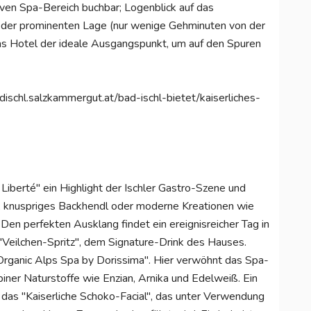
ven Spa-Bereich buchbar; Logenblick auf das
k der prominenten Lage (nur wenige Gehminuten von der
 das Hotel der ideale Ausgangspunkt, um auf den Spuren
dischl.salzkammergut.at/bad-ischl-bietet/kaiserliches-
Liberté" ein Highlight der Ischler Gastro-Szene und
itz, knuspriges Backhendl oder moderne Kreationen wie
Den perfekten Ausklang findet ein ereignisreicher Tag in
 "Veilchen-Spritz", dem Signature-Drink des Hauses.
Organic Alps Spa by Dorissima". Hier verwöhnt das Spa-
iner Naturstoffe wie Enzian, Arnika und Edelweiß. Ein
 das "Kaiserliche Schoko-Facial", das unter Verwendung