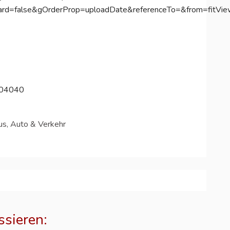
ard=false&gOrderProp=uploadDate&referenceTo=&from=fitVie
404040
us, Auto & Verkehr
ssieren: