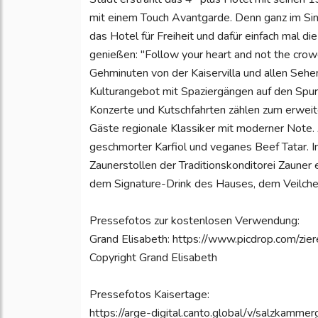
mit einem Touch Avantgarde. Denn ganz im Sinne
das Hotel für Freiheit und dafür einfach mal di
genießen: "Follow your heart and not the crow
Gehminuten von der Kaiservilla und allen Seh
Kulturangebot mit Spaziergängen auf den Spure
Konzerte und Kutschfahrten zählen zum erwei
Gäste regionale Klassiker mit moderner Note. 
geschmorter Karfiol und veganes Beef Tatar. I
Zaunerstollen der Traditionskonditorei Zauner e
dem Signature-Drink des Hauses, dem Veilchen
Pressefotos zur kostenlosen Verwendung:
Grand Elisabeth: https://www.picdrop.com/zi
Copyright Grand Elisabeth
Pressefotos Kaisertage:
https://arge-digital.canto.global/v/salzkam