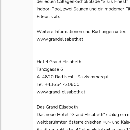
der edlen Collagen-Schokolade "Sisi's Finest"
Indoor-Pool, zwei Saunen und ein moderner Fi
Erlebnis ab.
Weitere Informationen und Buchungen unter:
www.grandelisabeth.at
Hotel Grand Elisabeth
Tänzlgasse 6
A-4820 Bad Ischl - Salzkammergut
Tel: +43654720600
www.grand-elisabeth.at
Das Grand Elisabeth:
Das neue Hotel "Grand Elisabeth" schlug ein ne
weltberühmten österreichischen Kur- und Kaisers
Stadt erstrahlt das 4* plus Hotel mit seinen 1