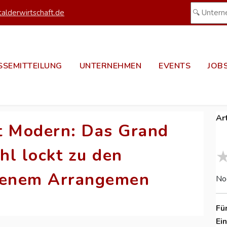
alderwirtschaft.de
SSEMITTEILUNG
UNTERNEHMEN
EVENTS
JOB
Ar
rt Modern: Das Grand
hl lockt zu den
igenem Arrangemen
No
Fü
Ei