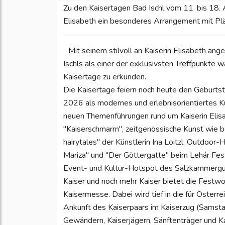
Zu den Kaisertagen Bad Ischl vom 11. bis 18.
Elisabeth ein besonderes Arrangement mit Plät
Mit seinem stilvoll an Kaiserin Elisabeth an
Ischls als einer der exklusivsten Treffpunkte
Kaisertage zu erkunden.
Die Kaisertage feiern noch heute den Geburtsta
2026 als modernes und erlebnisorientiertes K
neuen Themenführungen rund um Kaiserin Elisa
"Kaiserschmarrn", zeitgenössische Kunst wie be
hairytales" der Künstlerin Ina Loitzl, Outdoor-
Mariza" und "Der Göttergatte" beim Lehár Fes
Event- und Kultur-Hotspot des Salzkammergu
Kaiser und noch mehr Kaiser bietet die Festwo
Kaisermesse. Dabei wird tief in die für Österrei
Ankunft des Kaiserpaars im Kaiserzug (Samstag,
Gewändern, Kaiserjägern, Sänftenträger und K