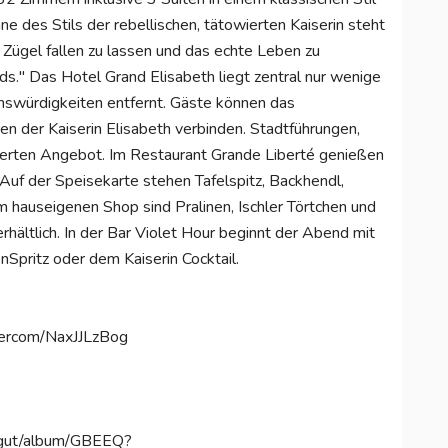
 des Stils der rebellischen, tätowierten Kaiserin steht
e Zügel fallen zu lassen und das echte Leben zu
ds." Das Hotel Grand Elisabeth liegt zentral nur wenige
enswürdigkeiten entfernt. Gäste können das
n der Kaiserin Elisabeth verbinden. Stadtführungen,
terten Angebot. Im Restaurant Grande Liberté genießen
Auf der Speisekarte stehen Tafelspitz, Backhendl,
m hauseigenen Shop sind Pralinen, Ischler Törtchen und
rhältlich. In der Bar Violet Hour beginnt der Abend mit
Spritz oder dem Kaiserin Cocktail.
erercom/NaxJJLzBog
mergut/album/GBEEQ?