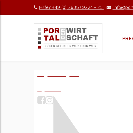
Hilfe? +49 (0) 2635 / 9224 - 21
info@port
PRE
Logo einfügen?
49,- €
zzgl. MwSt.