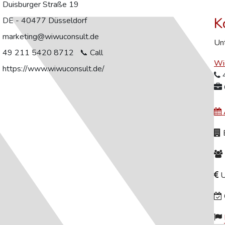
Duisburger Straße 19
K
DE - 40477 Düsseldorf
marketing@wiwuconsult.de
Unt
49 211 5420 8712
Wi
https://www.wiwuconsult.de/
B
U