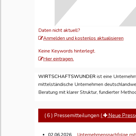
Daten nicht aktuell?
Meld
Anmelden und kostenlos aktualisieren
Sie
Keine Keywords hinterlegt.
sich
Hier eintragen.
an,
um
WIRTSCHAFTSWUNDER
ist eine Unternehm
Ihre
mittelständische Unternehmen deutschlandweit
Unte
Beratung mit klarer Struktur, fundierter Metho
zu
aktual
( 6 ) Pressemitteilungen
(
Neue Pressem
02.06.2026
Unternehmensnachfolge mit 