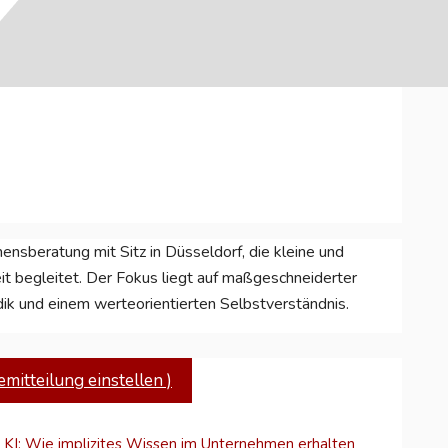
en
ensberatung mit Sitz in Düsseldorf, die kleine und
 begleitet. Der Fokus liegt auf maßgeschneiderter
rnehmensdaten
dik und einem werteorientierten Selbstverständnis.
isieren
itteilung einstellen )
KI: Wie implizites Wissen im Unternehmen erhalten