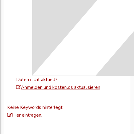
Daten nicht aktuell?
Melden
Anmelden und kostenlos aktualisieren
Sie
sich
Keine Keywords hinterlegt.
an,
Hier eintragen.
um
Ihre
Unternehmensd