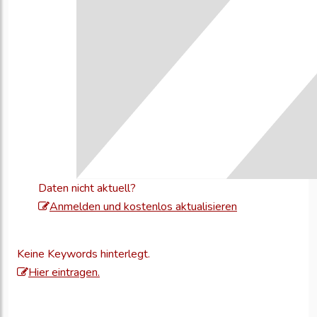
Daten nicht aktuell?
Melden
Anmelden und kostenlos aktualisieren
Sie
sich
Keine Keywords hinterlegt.
an,
Hier eintragen.
um
Ihre
Unternehmensd